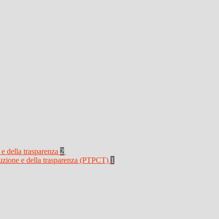
 e della trasparenza
2
rruzione e della trasparenza (PTPCT)
1