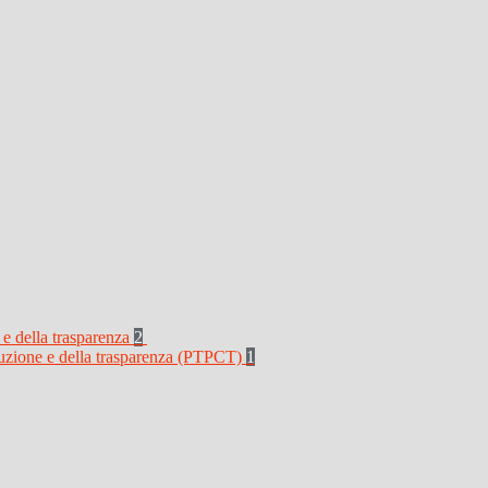
 e della trasparenza
2
rruzione e della trasparenza (PTPCT)
1