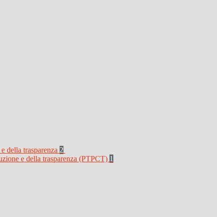
 e della trasparenza
2
rruzione e della trasparenza (PTPCT)
1