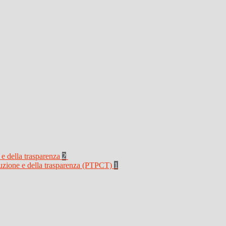
 e della trasparenza
2
rruzione e della trasparenza (PTPCT)
1