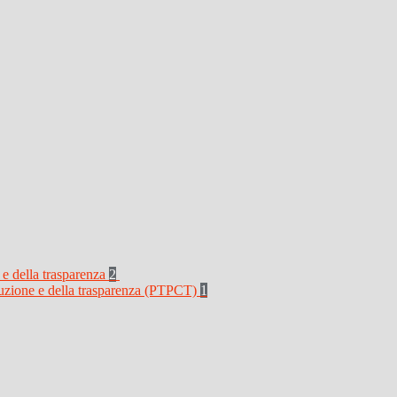
 e della trasparenza
2
rruzione e della trasparenza (PTPCT)
1