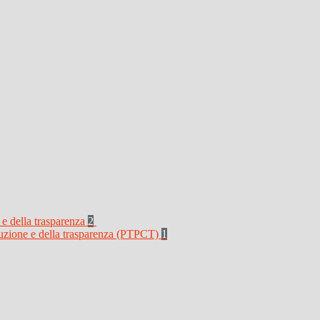
 e della trasparenza
2
rruzione e della trasparenza (PTPCT)
1