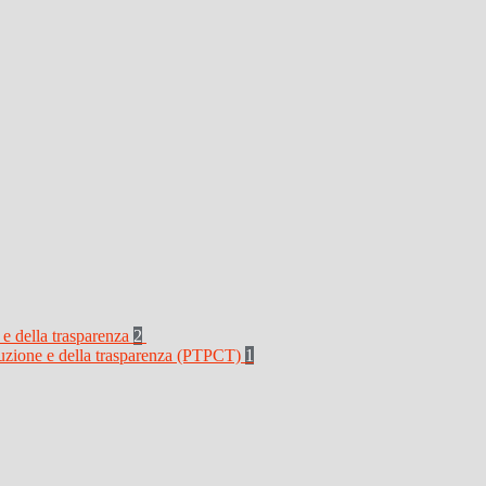
 e della trasparenza
2
rruzione e della trasparenza (PTPCT)
1