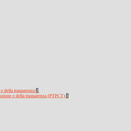
 e della trasparenza
2
rruzione e della trasparenza (PTPCT)
1