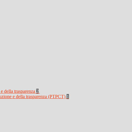
 e della trasparenza
2
rruzione e della trasparenza (PTPCT)
1