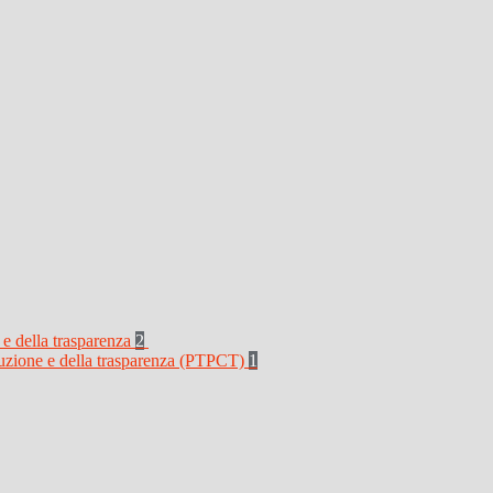
 e della trasparenza
2
rruzione e della trasparenza (PTPCT)
1