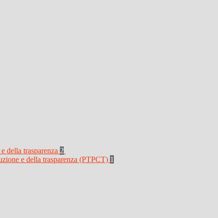
 e della trasparenza
2
rruzione e della trasparenza (PTPCT)
1