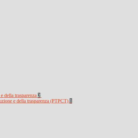
 e della trasparenza
2
rruzione e della trasparenza (PTPCT)
1