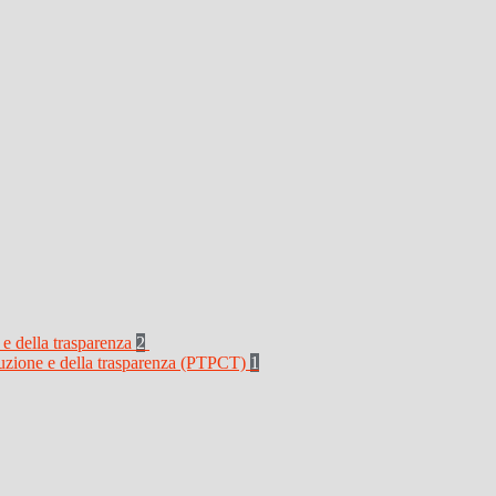
 e della trasparenza
2
rruzione e della trasparenza (PTPCT)
1