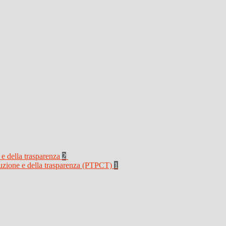
 e della trasparenza
2
rruzione e della trasparenza (PTPCT)
1