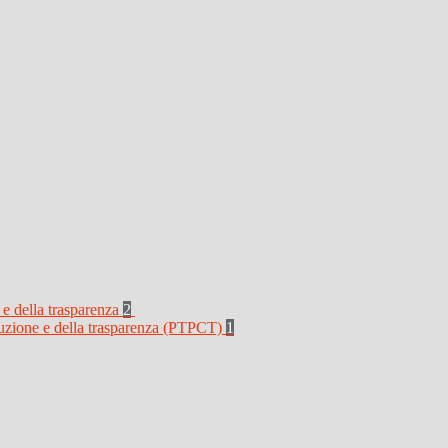
 e della trasparenza
2
rruzione e della trasparenza (PTPCT)
1