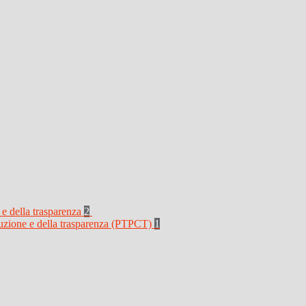
 e della trasparenza
2
rruzione e della trasparenza (PTPCT)
1