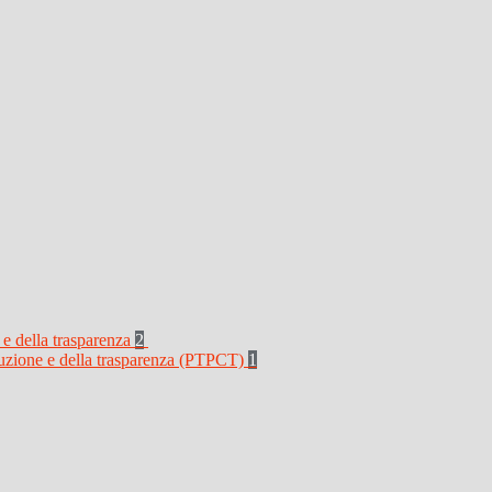
 e della trasparenza
2
rruzione e della trasparenza (PTPCT)
1