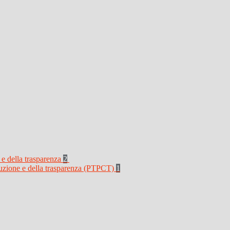
 e della trasparenza
2
rruzione e della trasparenza (PTPCT)
1