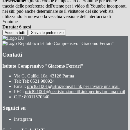
Descrizione:
Questo cookie è impostato da Youtube per tenere
traccia delle preferenze dell'utente per i video di Youtube incorporati
nei siti; può anche determinare se il visitatore del sito web sta
utilizzando la nuova o la vecchia versione dell'interfaccia di
Youtube.
Durata:
6 mesi
Accetta tutti
Salva le preferenze
Istituto Comprensivo "Giacomo Ferrari"
Contatti
Istituto Comprensivo "Giacomo Ferrari"
Via G. Galilei 10a, 43126 Parma
Tel:
Tel: 0521 980924
Email:
pric821001@istruzione.it
Link per inviare una mail
PEC:
pric821001@pec.istruzione.it
Link per inviare una mail
C.F.: 80011570340
Seguici su
Instagram