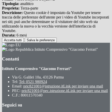
Tipologia:
analitico
Proprieta:
Terza-parte
Descrizione:
Questo cookie è impostato da Youtube per tenere
traccia delle preferenze dell'utente per i video di Youtube incorporati
nei siti; può anche determinare se il visitatore del sito web sta
utilizzando la nuova o la vecchia versione dell'interfaccia di
Youtube.
Durata:
6 mesi
Accetta tutti
Salva le preferenze
Istituto Comprensivo "Giacomo Ferrari"
Contatti
Istituto Comprensivo "Giacomo Ferrari"
Via G. Galilei 10a, 43126 Parma
Tel:
Tel: 0521 980924
Email:
pric821001@istruzione.it
Link per inviare una mail
PEC:
pric821001@pec.istruzione.it
Link per inviare una mail
C.F.: 80011570340
Seguici su