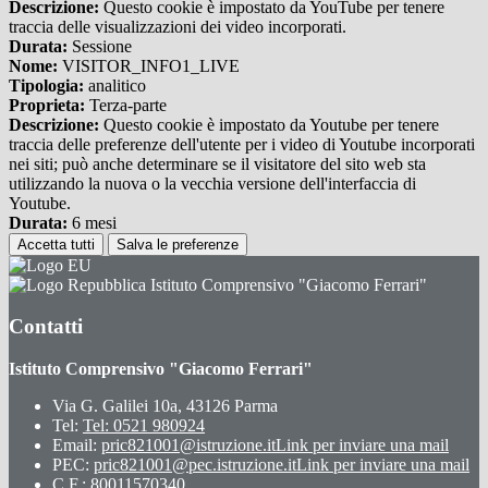
Descrizione:
Questo cookie è impostato da YouTube per tenere
traccia delle visualizzazioni dei video incorporati.
Durata:
Sessione
Nome:
VISITOR_INFO1_LIVE
Tipologia:
analitico
Proprieta:
Terza-parte
Descrizione:
Questo cookie è impostato da Youtube per tenere
traccia delle preferenze dell'utente per i video di Youtube incorporati
nei siti; può anche determinare se il visitatore del sito web sta
utilizzando la nuova o la vecchia versione dell'interfaccia di
Youtube.
Durata:
6 mesi
Accetta tutti
Salva le preferenze
Istituto Comprensivo "Giacomo Ferrari"
Contatti
Istituto Comprensivo "Giacomo Ferrari"
Via G. Galilei 10a, 43126 Parma
Tel:
Tel: 0521 980924
Email:
pric821001@istruzione.it
Link per inviare una mail
PEC:
pric821001@pec.istruzione.it
Link per inviare una mail
C.F.: 80011570340