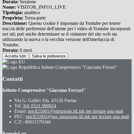
Durata:
Sessione
Nome:
VISITOR_INFO1_LIVE
Tipologia:
analitico
Proprieta:
Terza-parte
Descrizione:
Questo cookie è impostato da Youtube per tenere
traccia delle preferenze dell'utente per i video di Youtube incorporati
nei siti; può anche determinare se il visitatore del sito web sta
utilizzando la nuova o la vecchia versione dell'interfaccia di
Youtube.
Durata:
6 mesi
Accetta tutti
Salva le preferenze
Istituto Comprensivo "Giacomo Ferrari"
Contatti
Istituto Comprensivo "Giacomo Ferrari"
Via G. Galilei 10a, 43126 Parma
Tel:
Tel: 0521 980924
Email:
pric821001@istruzione.it
Link per inviare una mail
PEC:
pric821001@pec.istruzione.it
Link per inviare una mail
C.F.: 80011570340
Seguici su