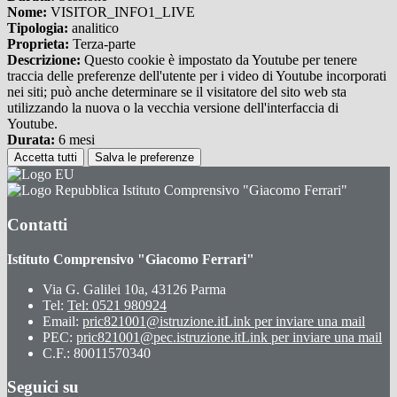
Nome:
VISITOR_INFO1_LIVE
Tipologia:
analitico
Proprieta:
Terza-parte
Descrizione:
Questo cookie è impostato da Youtube per tenere
traccia delle preferenze dell'utente per i video di Youtube incorporati
nei siti; può anche determinare se il visitatore del sito web sta
utilizzando la nuova o la vecchia versione dell'interfaccia di
Youtube.
Durata:
6 mesi
Accetta tutti
Salva le preferenze
Istituto Comprensivo "Giacomo Ferrari"
Contatti
Istituto Comprensivo "Giacomo Ferrari"
Via G. Galilei 10a, 43126 Parma
Tel:
Tel: 0521 980924
Email:
pric821001@istruzione.it
Link per inviare una mail
PEC:
pric821001@pec.istruzione.it
Link per inviare una mail
C.F.: 80011570340
Seguici su