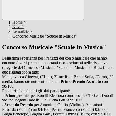
Home
>
Novità
>
Le notizie
>
Concorso Musicale "Scuole in Musica"
Concorso Musicale "Scuole in Musica"
Bellissima esperienza per i ragazzi del corso musicale che hanno
ottenuto diversi premi e importanti riconoscimenti nelle rispettive
categorie del Concorso Musicale "Scuole in Musica" di Brescia, con
due risultati sopra tutti:
Mangiavacca Ginevra, (Flauto) 2° media, e Briant Sofia, (Corno) 3°
media, hanno ottenuto entrambe un
Primo Premio Assoluto
con
98/100.
Ecco i risultati di tutti gli altri partecipanti:
-
Primo premio
per Borelli Eleonora corno, con 97/100 e il Duo di
violino Begani Isabella, Gal Elena Giulia 95/100
-
Secondo Premio
per Antoniotti Giulio (Violino), Antoniotti
Edoardo (Flauto) con 94/100; Peluso Francesco (Flauto) 93/100;
Braga Penelope, Braglia Gaia, Ferretti Emma (Flauto) con 92/100;