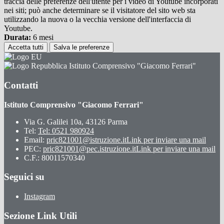
traccia delle preferenze dell'utente per i video di Youtube incorporati
nei siti; può anche determinare se il visitatore del sito web sta
utilizzando la nuova o la vecchia versione dell'interfaccia di
Youtube.
Durata:
6 mesi
Accetta tutti
Salva le preferenze
Istituto Comprensivo "Giacomo Ferrari"
Contatti
Istituto Comprensivo "Giacomo Ferrari"
Via G. Galilei 10a, 43126 Parma
Tel:
Tel: 0521 980924
Email:
pric821001@istruzione.it
Link per inviare una mail
PEC:
pric821001@pec.istruzione.it
Link per inviare una mail
C.F.: 80011570340
Seguici su
Instagram
Sezione Link Utili