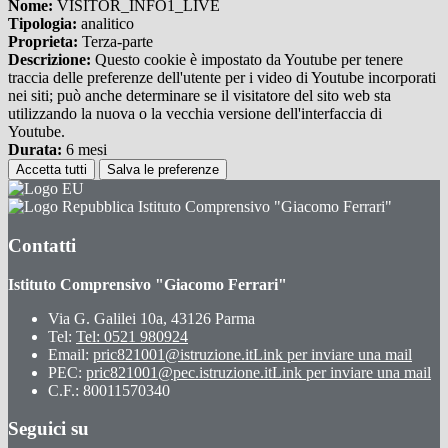
Nome:
VISITOR_INFO1_LIVE
Tipologia:
analitico
Proprieta:
Terza-parte
Descrizione:
Questo cookie è impostato da Youtube per tenere
traccia delle preferenze dell'utente per i video di Youtube incorporati
nei siti; può anche determinare se il visitatore del sito web sta
utilizzando la nuova o la vecchia versione dell'interfaccia di
Youtube.
Durata:
6 mesi
Accetta tutti
Salva le preferenze
Istituto Comprensivo "Giacomo Ferrari"
Contatti
Istituto Comprensivo "Giacomo Ferrari"
Via G. Galilei 10a, 43126 Parma
Tel:
Tel: 0521 980924
Email:
pric821001@istruzione.it
Link per inviare una mail
PEC:
pric821001@pec.istruzione.it
Link per inviare una mail
C.F.: 80011570340
Seguici su