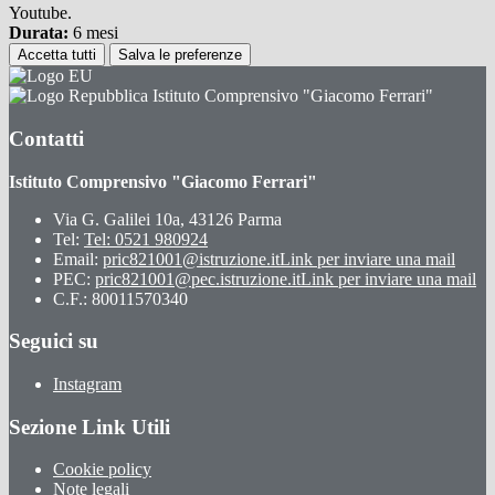
Youtube.
Durata:
6 mesi
Accetta tutti
Salva le preferenze
Istituto Comprensivo "Giacomo Ferrari"
Contatti
Istituto Comprensivo "Giacomo Ferrari"
Via G. Galilei 10a, 43126 Parma
Tel:
Tel: 0521 980924
Email:
pric821001@istruzione.it
Link per inviare una mail
PEC:
pric821001@pec.istruzione.it
Link per inviare una mail
C.F.: 80011570340
Seguici su
Instagram
Sezione Link Utili
Cookie policy
Note legali