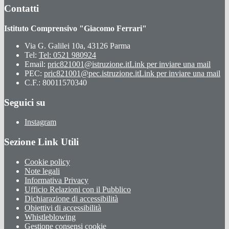
Contatti
Istituto Comprensivo "Giacomo Ferrari"
Via G. Galilei 10a, 43126 Parma
Tel:
Tel: 0521 980924
Email:
pric821001@istruzione.it
Link per inviare una mail
PEC:
pric821001@pec.istruzione.it
Link per inviare una mail
C.F.: 80011570340
Seguici su
Instagram
Sezione Link Utili
Cookie policy
Note legali
Informativa Privacy
Ufficio Relazioni con il Pubblico
Dichiarazione di accessibilità
Obiettivi di accessibilità
Whistleblowing
Gestione consensi cookie