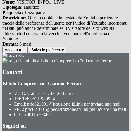
Nome:
VISITOR_INFO1_LIVE
Tipologia:
analitico
Proprieta:
Terza-parte
Descrizione:
Questo cookie è impostato da Youtube per tenere
traccia delle preferenze dell'utente per i video di Youtube incorporati
nei siti; può anche determinare se il visitatore del sito web sta
utilizzando la nuova o la vecchia versione dell'interfaccia di
Youtube.
Durata:
6 mesi
Accetta tutti
Salva le preferenze
Istituto Comprensivo "Giacomo Ferrari"
Contatti
Istituto Comprensivo "Giacomo Ferrari"
Via G. Galilei 10a, 43126 Parma
Tel:
Tel: 0521 980924
Email:
pric821001@istruzione.it
Link per inviare una mail
PEC:
pric821001@pec.istruzione.it
Link per inviare una mail
C.F.: 80011570340
Seguici su