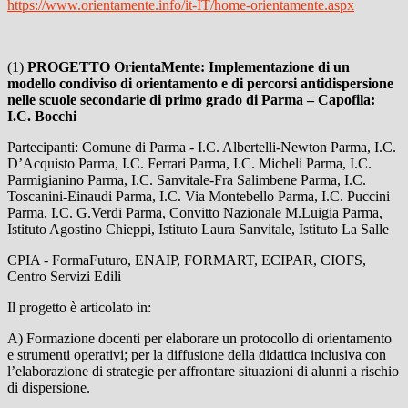
https://www.orientamente.info/it-IT/home-orientamente.aspx
(1)
PROGETTO OrientaMente: Implementazione di un
modello condiviso di orientamento e di percorsi antidispersione
nelle scuole secondarie di primo grado di Parma – Capofila:
I.C. Bocchi
Partecipanti: Comune di Parma - I.C. Albertelli-Newton Parma, I.C.
D’Acquisto Parma, I.C. Ferrari Parma, I.C. Micheli Parma, I.C.
Parmigianino Parma, I.C. Sanvitale-Fra Salimbene Parma, I.C.
Toscanini-Einaudi Parma, I.C. Via Montebello Parma, I.C. Puccini
Parma, I.C. G.Verdi Parma, Convitto Nazionale M.Luigia Parma,
Istituto Agostino Chieppi, Istituto Laura Sanvitale, Istituto La Salle
CPIA - FormaFuturo, ENAIP, FORMART, ECIPAR, CIOFS,
Centro Servizi Edili
Il progetto è articolato in:
A) Formazione docenti per elaborare un protocollo di orientamento
e strumenti operativi; per la diffusione della didattica inclusiva con
l’elaborazione di strategie per affrontare situazioni di alunni a rischio
di dispersione.