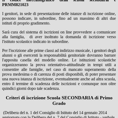
PRMM821023
I genitori, in sede di presentazione delle istanze di iscrizione online,
possono indicare, in subordine, fino ad un massimo di altri due
istituti di proprio gradimento.
Sarà cura del sistema di iscrizioni on line provvedere a comunicare
alla famiglia, di aver inoltrato la domanda di iscrizione verso
l'istituto scolastico indicato in subordine.
Per l'iscrizione alle prime classi ad indirizzo musicale, i genitori degli
alunni o gli esercenti la responsabilità genitoriale dovranno barrare
l'apposita casella del modello online. Le istituzioni scolastiche
organizzeranno la prova orientativo-attitudinale in tempi utili a
consentire alle famiglie, nel caso di mancato superamento della
prova medesima o di carenza di posti disponibili, di poter presentare
una nuova istanza di iscrizione, eventualmente anche ad altra scuola,
entro il termine di scadenza delle iscrizioni e comunque non oltre
quindici giorni dopo tale scadenza.
Criteri di iscrizione Scuola SECONDARIA di Primo
Grado
(Delibera del n. 1 del Consiglio di Istituto del 14 gennaio 2014
aggiornata con la Delibera del n. 7 del Consiglio di Istituto - verbale