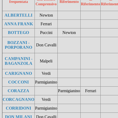
frequentata
Riferimento
Comprensivo
Riferimento
Riferimen
ALBERTELLI
Newton
ANNA FRANK
Ferrari
BOTTEGO
Puccini
Newton
BOZZANI -
Don Cavalli
PORPORANO
CAMPANINI -
Malpeli
BAGANZOLA
CARIGNANO
Verdi
COCCONI
Parmigianino
CORAZZA
Parmigianino
Ferrari
CORCAGNANO
Verdi
CORRIDONI
Parmigianino
DON MILANI
Don Cavalli