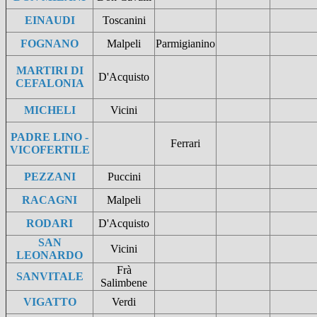
EINAUDI
Toscanini
FOGNANO
Malpeli
Parmigianino
MARTIRI DI
D'Acquisto
CEFALONIA
MICHELI
Vicini
PADRE LINO -
Ferrari
VICOFERTILE
PEZZANI
Puccini
RACAGNI
Malpeli
RODARI
D'Acquisto
SAN
Vicini
LEONARDO
Frà
SANVITALE
Salimbene
VIGATTO
Verdi