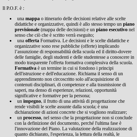
Il P.O.F. è :
una
mappa
o itinerario delle decisioni relative alle scelte
didattiche e organizzative, quindi è allo stesso tempo un
piano
previsionale
(mappa delle decisioni) e un
piano esecutivo
nel
senso che ciò che è scritto verrà eseguito;
una
offerta
Formativa. Le decisioni e le scelte didattiche e
organizzative sono rese pubbliche (offerte) implicando
l’assunzione di responsabilità della scuola ed il diritto-dovere
delle famiglie, degli studenti e delle studentesse a conoscere in
modo trasparente l'offerta formativa complessiva della scuola.
Formativa
è un termine in cui si fondono i principi
dell'istruzione e dell'educazione. Richiama il senso di un
apprendimento non circoscritto solo all'acquisizione di
contenuti disciplinari, di competenze e alla trasmissione di
saperi, ma denso di esperienze, relazioni, opportunità
significative e formative per la persona;
un
impegno
, il frutto di una attività di progettazione che
rende visibili le scelte assunte dalla scuola; è una
dichiarazione di azioni concrete che si vogliono realizzare;
un
processo
, nel senso che la progettazione non si conclude
con la definizione del documento, perché l'ultima fase è
l'innovazione del Piano. La valutazione della realizzazione di
quanto dichiarato, l'esperienza, la lettura della realtà, le