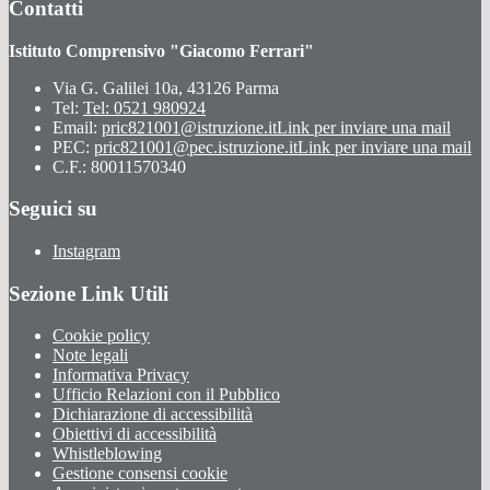
Contatti
Istituto Comprensivo "Giacomo Ferrari"
Via G. Galilei 10a, 43126 Parma
Tel:
Tel: 0521 980924
Email:
pric821001@istruzione.it
Link per inviare una mail
PEC:
pric821001@pec.istruzione.it
Link per inviare una mail
C.F.: 80011570340
Seguici su
Instagram
Sezione Link Utili
Cookie policy
Note legali
Informativa Privacy
Ufficio Relazioni con il Pubblico
Dichiarazione di accessibilità
Obiettivi di accessibilità
Whistleblowing
Gestione consensi cookie