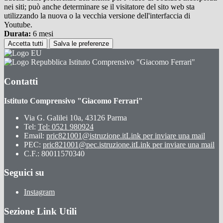
nei siti; può anche determinare se il visitatore del sito web sta
utilizzando la nuova o la vecchia versione dell'interfaccia di
Youtube.
Durata:
6 mesi
Accetta tutti
Salva le preferenze
Istituto Comprensivo "Giacomo Ferrari"
Contatti
Istituto Comprensivo "Giacomo Ferrari"
Via G. Galilei 10a, 43126 Parma
Tel:
Tel: 0521 980924
Email:
pric821001@istruzione.it
Link per inviare una mail
PEC:
pric821001@pec.istruzione.it
Link per inviare una mail
C.F.: 80011570340
Seguici su
Instagram
Sezione Link Utili