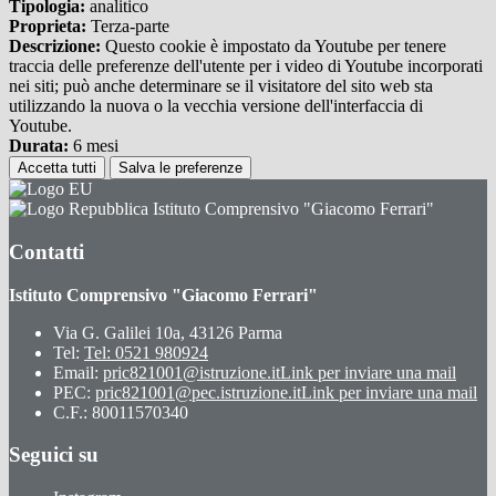
Tipologia:
analitico
Proprieta:
Terza-parte
Descrizione:
Questo cookie è impostato da Youtube per tenere
traccia delle preferenze dell'utente per i video di Youtube incorporati
nei siti; può anche determinare se il visitatore del sito web sta
utilizzando la nuova o la vecchia versione dell'interfaccia di
Youtube.
Durata:
6 mesi
Accetta tutti
Salva le preferenze
Istituto Comprensivo "Giacomo Ferrari"
Contatti
Istituto Comprensivo "Giacomo Ferrari"
Via G. Galilei 10a, 43126 Parma
Tel:
Tel: 0521 980924
Email:
pric821001@istruzione.it
Link per inviare una mail
PEC:
pric821001@pec.istruzione.it
Link per inviare una mail
C.F.: 80011570340
Seguici su