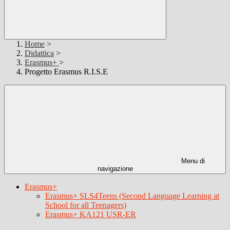
Home
>
Didattica
>
Erasmus+
>
Progetto Erasmus R.I.S.E
Menu di
navigazione
Erasmus+
Erasmus+ SLS4Teens (Second Language Learning at
School for all Teenagers)
Erasmus+ KA121 USR-ER