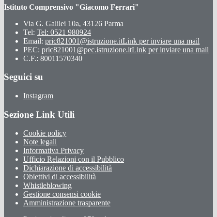
Istituto Comprensivo "Giacomo Ferrari"
Via G. Galilei 10a, 43126 Parma
Tel:
Tel: 0521 980924
Email:
pric821001@istruzione.it
Link per inviare una mail
PEC:
pric821001@pec.istruzione.it
Link per inviare una mail
C.F.: 80011570340
Seguici su
Instagram
Sezione Link Utili
Cookie policy
Note legali
Informativa Privacy
Ufficio Relazioni con il Pubblico
Dichiarazione di accessibilità
Obiettivi di accessibilità
Whistleblowing
Gestione consensi cookie
Amministrazione trasparente