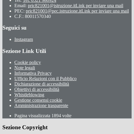
Tel:
Tel: 0521 980924
Email:
pric821001@istruzione.it
Link per inviare una mail
PEC:
pric821001@pec.istruzione.it
Link per inviare una mail
C.F.: 80011570340
Seguici su
Instagram
Sezione Link Utili
Cookie policy
Note legali
Informativa Privacy
Ufficio Relazioni con il Pubblico
Dichiarazione di accessibilità
Obiettivi di accessibilità
Whistleblowing
Gestione consensi cookie
Amministrazione trasparente
Pagina visualizzata
1894
volte
Sezione Copyright