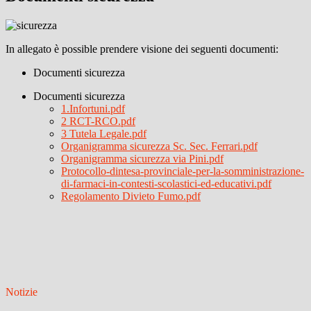
In allegato è possible prendere visione dei seguenti documenti:
Documenti sicurezza
Documenti sicurezza
1.Infortuni.pdf
2 RCT-RCO.pdf
3 Tutela Legale.pdf
Organigramma sicurezza Sc. Sec. Ferrari.pdf
Organigramma sicurezza via Pini.pdf
Protocollo-dintesa-provinciale-per-la-somministrazione-
di-farmaci-in-contesti-scolastici-ed-educativi.pdf
Regolamento Divieto Fumo.pdf
Notizie