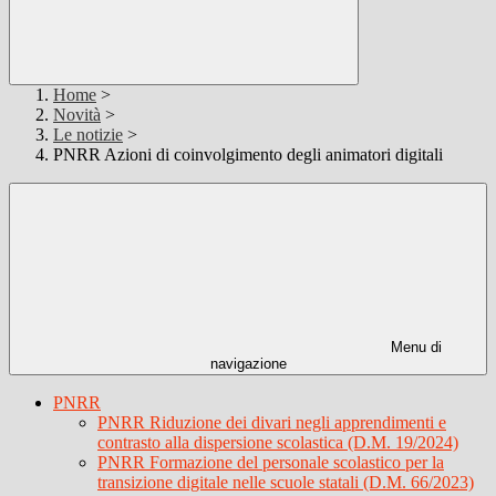
Home
>
Novità
>
Le notizie
>
PNRR Azioni di coinvolgimento degli animatori digitali
Menu di
navigazione
PNRR
PNRR Riduzione dei divari negli apprendimenti e
contrasto alla dispersione scolastica (D.M. 19/2024)
PNRR Formazione del personale scolastico per la
transizione digitale nelle scuole statali (D.M. 66/2023)