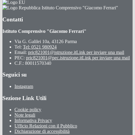
Istituto Comprensivo "Giacomo Ferrari"
Contatti
Istituto Comprensivo "Giacomo Ferrari"
Via G. Galilei 10a, 43126 Parma
Tel:
Tel: 0521 980924
Email:
pric821001@istruzione.it
Link per inviare una mail
PEC:
pric821001@pec.istruzione.it
Link per inviare una mail
C.F.: 80011570340
Seguici su
Instagram
Sezione Link Utili
Cookie policy
Note legali
Informativa Privacy
Ufficio Relazioni con il Pubblico
Dichiarazione di accessibilità