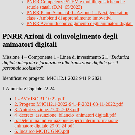
PNRR Competenze STEM e multilinguistiche nelle
scuole statali (D.M. 65/2023)
PNRR Piano Scuola 4.0 - Azione 1 - Next generation
class - Ambienti di apprendimento innovativi
PNRR Azioni di coinvolgimento degli animatori digitali
PNRR Azioni di coinvolgimento degli
animatori digitali
Missione 4 – Componente 1 - Linea di investimento 2.1 “
Didattica
digitale integrata e formazione alla transizione digitale per il
personale scolastico
”
Identificativo progetto:
M4C1I2.1-2022-941-P-2821
1 Animatore Digitale 22-24
1 - AVVISO 31.10.22.pdf
2. Progetto M4C1I2.1-2022-941-P-2821-03-11-2022.pdf
3. Autorizzazione-27-02-2023.pdf
4_decreto_assunzione_bilancio_animatori digitali.pdf
5. Determina individuazione esperti interni formazione
animatore digitale 29.01.24.pdf
6. Incairco MODUGNO.pdf