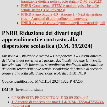
transizione digitale nelle scuole statali (D.M. 66/2023)
PNRR Competenze STEM e multilinguistiche nelle
scuole statali (D.M. 65/2023)
PNRR Piano Scuola 4.0 - Azione 1 - Next generation
class - Ambienti di apprendimento innovativi
PNRR Azioni di coinvolgimento degli animatori digitali
PNRR Riduzione dei divari negli
apprendimenti e contrasto alla
dispersione scolastica (D.M. 19/2024)
Missione 4: Istruzione e ricerca – Componente 1 –
Potenziamento
dell’offerta dei servizi di istruzione: dagli asili nido alle
Università -
Investimento 1.4: Intervento straordinario finalizzato alla
riduzione
dei divari territoriali nelle scuole secondarie di primo e di secondo
grado e alla lotta alla dispersione scolastica D.M. N.19
Codice identificativo:
M4C1I1.4-2024-1322-P-47256
DM 19 - Inventori di strada
0.PROPOSTA PROGETTUALE 30-09-2024.pdf
1. Accordo di concessione m4c1i1.4-2024-1322-p-47256-30-
09-2024.pdf