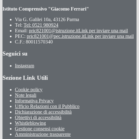
Istituto Comprensivo "Giacomo Ferrari"
Via G. Galilei 10a, 43126 Parma
Tel:
Tel: 0521 980924
Email:
pric821001@istruzione.it
Link per inviare una mail
PEC:
pric821001@pec.istruzione.it
Link per inviare una mail
C.F.: 80011570340
Seguici su
Instagram
Sezione Link Utili
Cookie policy
Note legali
Informativa Privacy
Ufficio Relazioni con il Pubblico
Dichiarazione di accessibilità
Obiettivi di accessibilità
Whistleblowing
Gestione consensi cookie
Amministrazione trasparente