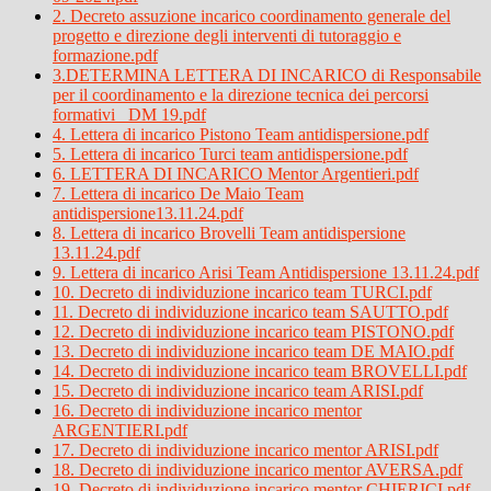
2. Decreto assuzione incarico coordinamento generale del
progetto e direzione degli interventi di tutoraggio e
formazione.pdf
3.DETERMINA LETTERA DI INCARICO di Responsabile
per il coordinamento e la direzione tecnica dei percorsi
formativi_ DM 19.pdf
4. Lettera di incarico Pistono Team antidispersione.pdf
5. Lettera di incarico Turci team antidispersione.pdf
6. LETTERA DI INCARICO Mentor Argentieri.pdf
7. Lettera di incarico De Maio Team
antidispersione13.11.24.pdf
8. Lettera di incarico Brovelli Team antidispersione
13.11.24.pdf
9. Lettera di incarico Arisi Team Antidispersione 13.11.24.pdf
10. Decreto di individuzione incarico team TURCI.pdf
11. Decreto di individuzione incarico team SAUTTO.pdf
12. Decreto di individuzione incarico team PISTONO.pdf
13. Decreto di individuzione incarico team DE MAIO.pdf
14. Decreto di individuzione incarico team BROVELLI.pdf
15. Decreto di individuzione incarico team ARISI.pdf
16. Decreto di individuzione incarico mentor
ARGENTIERI.pdf
17. Decreto di individuzione incarico mentor ARISI.pdf
18. Decreto di individuzione incarico mentor AVERSA.pdf
19. Decreto di individuzione incarico mentor CHIERICI.pdf