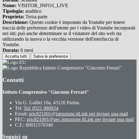
Nome:
VISITOR_INFO1_LIVE
Tipologia:
analitico
Proprieta:
Terza-parte
Descrizione:
Questo cookie è impostato da Youtube per tenere
traccia delle preferenze dell'utente per i video di Youtube incorporati
nei siti; può anche determinare se il visitatore del sito web sta
utilizzando la nuova o la vecchia versione dell'interfaccia di
Youtube.
Durata:
6 mesi
Accetta tutti
Salva le preferenze
Istituto Comprensivo "Giacomo Ferrari"
Contatti
Istituto Comprensivo "Giacomo Ferrari"
Via G. Galilei 10a, 43126 Parma
Tel:
Tel: 0521 980924
Email:
pric821001@istruzione.it
Link per inviare una mail
PEC:
pric821001@pec.istruzione.it
Link per inviare una mail
C.F.: 80011570340
Seguici su