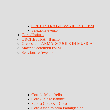
ORCHESTRA GIOVANILE a.s. 19/20
Seleziona evento
Coro d'Istituto
ORCHESTRA - II anno
Orchestra “PARMA, SCUOLE IN MUSICA”
Materiali condividi PSIM
Selezionare l'evento
Coro Ic Montebello
Coro - Ic "Toscanini"
Scuola Corazza - Coro
Coro d istituto della Parmigianino