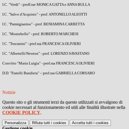
I.C. "Verdi" - proff.sse MONICA GATTA e ANNA BULLA
I.C. "Salvo d'Acquisto" - prof. ANTONELLO ALEOTTI
I.C. "Parmigianino" - prof. BENIAMINA CARRETTA
I.C. "Montebello" - prof. ROBERTO MARCHESI
I.C. "Toscanini" - prof.ssa FRANCESCA OLIVIERI
I.C. "Albertelli/Newton" - prof. LORENZO SAVASTANO
Convitto "Maria Luigia" - prof.ssa FRANCESCA OLIVIERI
D.D. "Fratelli Bandiera" – prof.ssa GABRIELLA CORSARO
Notizie
Questo sito o gli strumenti terzi da questo utilizzati si avvalgono di
cookie necessari al funzionamento ed utili alle finalità illustrate nella
COOKIE POLICY
.
Personalizza
Rifiuta tutti
i cookies
Accetta tutti
i cookies
Gestione cookie