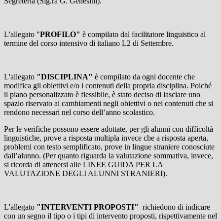
Segreteria (Sig.ra G. Genesini).
L'allegato "
PROFILO"
è compilato dal facilitatore linguistico al
termine del corso intensivo di italiano L2 di Settembre.
L'allegato
"DISCIPLINA"
è compilato da ogni docente che
modifica gli obiettivi e/o i contenuti della propria disciplina. Poiché
il piano personalizzato è flessibile, è stato deciso di lasciare uno
spazio riservato ai cambiamenti negli obiettivi o nei contenuti che si
rendono necessari nel corso dell’anno scolastico.
Per le verifiche possono essere adottate, per gli alunni con difficoltà
linguistiche, prove a risposta multipla invece che a risposta aperta,
problemi con testo semplificato, prove in lingue straniere conosciute
dall’alunno. (Per quanto riguarda la valutazione sommativa, invece,
si ricorda di attenersi alle LINEE GUIDA PER LA
VALUTAZIONE DEGLI ALUNNI STRANIERI).
L'allegato
"INTERVENTI PROPOSTI"
richiedono di indicare
con un segno il tipo o i tipi di intervento proposti, rispettivamente nel