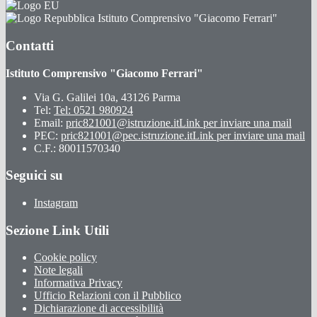
Istituto Comprensivo "Giacomo Ferrari"
Contatti
Istituto Comprensivo "Giacomo Ferrari"
Via G. Galilei 10a, 43126 Parma
Tel:
Tel: 0521 980924
Email:
pric821001@istruzione.it
Link per inviare una mail
PEC:
pric821001@pec.istruzione.it
Link per inviare una mail
C.F.: 80011570340
Seguici su
Instagram
Sezione Link Utili
Cookie policy
Note legali
Informativa Privacy
Ufficio Relazioni con il Pubblico
Dichiarazione di accessibilità