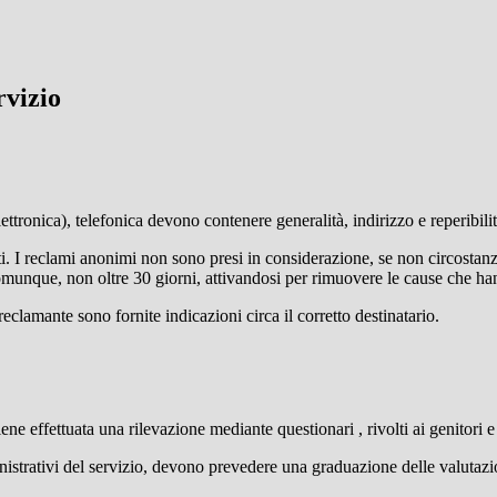
rvizio
lettronica), telefonica devono contenere generalità, indirizzo e reperibil
ti. I reclami anonimi non sono presi in considerazione, se non circostanz
 comunque, non oltre 30 giorni, attivandosi per rimuovere le cause che h
clamante sono fornite indicazioni circa il corretto destinatario.
ene effettuata una rilevazione mediante questionari , rivolti ai genitori e
inistrativi del servizio, devono prevedere una graduazione delle valutazio