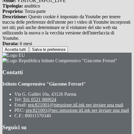
Nome:
VISITOR_INFO1_LIVE
Tipologia:
analitico
Proprieta:
Terza-parte
Descrizione:
Questo cookie è impostato da Youtube per tenere
traccia delle preferenze dell'utente per i video di Youtube incorporati
nei siti; può anche determinare se il visitatore del sito web sta
utilizzando la nuova o la vecchia versione dell'interfaccia di
Youtube.
Durata:
6 mesi
Accetta tutti
Salva le preferenze
Istituto Comprensivo "Giacomo Ferrari"
Contatti
Istituto Comprensivo "Giacomo Ferrari"
Via G. Galilei 10a, 43126 Parma
Tel:
Tel: 0521 980924
Email:
pric821001@istruzione.it
Link per inviare una mail
PEC:
pric821001@pec.istruzione.it
Link per inviare una mail
C.F.: 80011570340
Seguici su