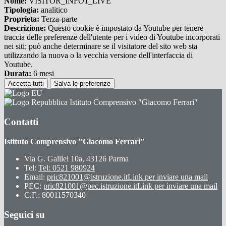
Nome:
VISITOR_INFO1_LIVE
Tipologia:
analitico
Proprieta:
Terza-parte
Descrizione:
Questo cookie è impostato da Youtube per tenere
traccia delle preferenze dell'utente per i video di Youtube incorporati
nei siti; può anche determinare se il visitatore del sito web sta
utilizzando la nuova o la vecchia versione dell'interfaccia di
Youtube.
Durata:
6 mesi
Accetta tutti
Salva le preferenze
Istituto Comprensivo "Giacomo Ferrari"
Contatti
Istituto Comprensivo "Giacomo Ferrari"
Via G. Galilei 10a, 43126 Parma
Tel:
Tel: 0521 980924
Email:
pric821001@istruzione.it
Link per inviare una mail
PEC:
pric821001@pec.istruzione.it
Link per inviare una mail
C.F.: 80011570340
Seguici su