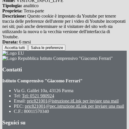
Nome:
VISITOR_INFO1_LIVE
Tipologia:
analitico
Proprieta:
Terza-parte
Descrizione:
Questo cookie è impostato da Youtube per tenere
traccia delle preferenze dell'utente per i video di Youtube incorporati
nei siti; può anche determinare se il visitatore del sito web sta
utilizzando la nuova o la vecchia versione dell'interfaccia di
Youtube.
Durata:
6 mesi
Accetta tutti
Salva le preferenze
Istituto Comprensivo "Giacomo Ferrari"
Contatti
Istituto Comprensivo "Giacomo Ferrari"
Via G. Galilei 10a, 43126 Parma
Tel:
Tel: 0521 980924
Email:
pric821001@istruzione.it
Link per inviare una mail
PEC:
pric821001@pec.istruzione.it
Link per inviare una mail
C.F.: 80011570340
Seguici su