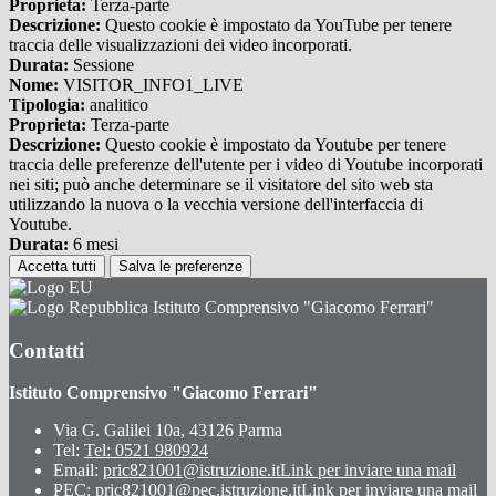
Proprieta:
Terza-parte
Descrizione:
Questo cookie è impostato da YouTube per tenere
traccia delle visualizzazioni dei video incorporati.
Durata:
Sessione
Nome:
VISITOR_INFO1_LIVE
Tipologia:
analitico
Proprieta:
Terza-parte
Descrizione:
Questo cookie è impostato da Youtube per tenere
traccia delle preferenze dell'utente per i video di Youtube incorporati
nei siti; può anche determinare se il visitatore del sito web sta
utilizzando la nuova o la vecchia versione dell'interfaccia di
Youtube.
Durata:
6 mesi
Accetta tutti
Salva le preferenze
Istituto Comprensivo "Giacomo Ferrari"
Contatti
Istituto Comprensivo "Giacomo Ferrari"
Via G. Galilei 10a, 43126 Parma
Tel:
Tel: 0521 980924
Email:
pric821001@istruzione.it
Link per inviare una mail
PEC:
pric821001@pec.istruzione.it
Link per inviare una mail