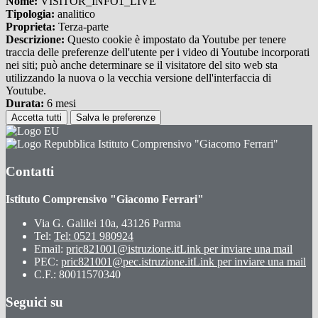
Nome:
VISITOR_INFO1_LIVE
Tipologia:
analitico
Proprieta:
Terza-parte
Descrizione:
Questo cookie è impostato da Youtube per tenere
traccia delle preferenze dell'utente per i video di Youtube incorporati
nei siti; può anche determinare se il visitatore del sito web sta
utilizzando la nuova o la vecchia versione dell'interfaccia di
Youtube.
Durata:
6 mesi
Accetta tutti
Salva le preferenze
Istituto Comprensivo "Giacomo Ferrari"
Contatti
Istituto Comprensivo "Giacomo Ferrari"
Via G. Galilei 10a, 43126 Parma
Tel:
Tel: 0521 980924
Email:
pric821001@istruzione.it
Link per inviare una mail
PEC:
pric821001@pec.istruzione.it
Link per inviare una mail
C.F.: 80011570340
Seguici su