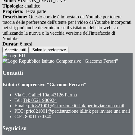
Nome:
VISITOR_INFO1_LIVE
Tipologia:
analitico
Proprieta:
Terza-parte
Descrizione:
Questo cookie è impostato da Youtube per tenere
traccia delle preferenze dell'utente per i video di Youtube incorporati
nei siti; può anche determinare se il visitatore del sito web sta
utilizzando la nuova o la vecchia versione dell'interfaccia di
Youtube.
Durata:
6 mesi
Accetta tutti
Salva le preferenze
Istituto Comprensivo "Giacomo Ferrari"
Contatti
Istituto Comprensivo "Giacomo Ferrari"
Via G. Galilei 10a, 43126 Parma
Tel:
Tel: 0521 980924
Email:
pric821001@istruzione.it
Link per inviare una mail
PEC:
pric821001@pec.istruzione.it
Link per inviare una mail
C.F.: 80011570340
Seguici su