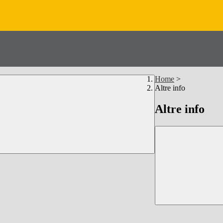
Home
>
Altre info
Altre info