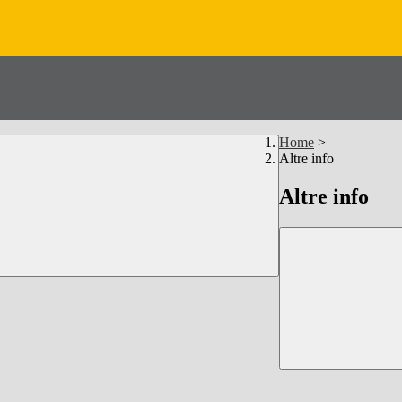
Home
>
Altre info
Altre info