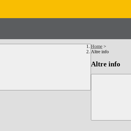
Home
>
Altre info
Altre info