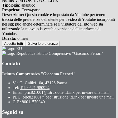
Nome:
VISITOR_INFO1_LIVE
Tipologia:
analitico
Proprieta:
Terza-parte
Descrizione:
Questo cookie è impostato da Youtube per tenere
traccia delle preferenze dell'utente per i video di Youtube incorporati
nei siti; può anche determinare se il visitatore del sito web sta
utilizzando la nuova o la vecchia versione dell'interfaccia di
Youtube.
Durata:
6 mesi
Accetta tutti
Salva le preferenze
Istituto Comprensivo "Giacomo Ferrari"
Contatti
Istituto Comprensivo "Giacomo Ferrari"
Via G. Galilei 10a, 43126 Parma
Tel:
Tel: 0521 980924
Email:
pric821001@istruzione.it
Link per inviare una mail
PEC:
pric821001@pec.istruzione.it
Link per inviare una mail
C.F.: 80011570340
Seguici su