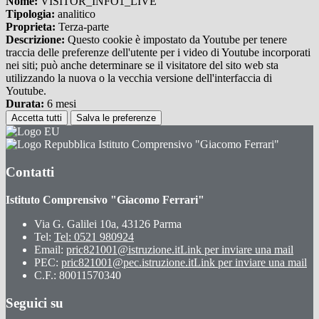
Nome:
VISITOR_INFO1_LIVE
Tipologia:
analitico
Proprieta:
Terza-parte
Descrizione:
Questo cookie è impostato da Youtube per tenere
traccia delle preferenze dell'utente per i video di Youtube incorporati
nei siti; può anche determinare se il visitatore del sito web sta
utilizzando la nuova o la vecchia versione dell'interfaccia di
Youtube.
Durata:
6 mesi
Accetta tutti
Salva le preferenze
Istituto Comprensivo "Giacomo Ferrari"
Contatti
Istituto Comprensivo "Giacomo Ferrari"
Via G. Galilei 10a, 43126 Parma
Tel:
Tel: 0521 980924
Email:
pric821001@istruzione.it
Link per inviare una mail
PEC:
pric821001@pec.istruzione.it
Link per inviare una mail
C.F.: 80011570340
Seguici su